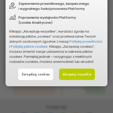
Planowany koszt
Zapewnienia prawidłowego, bezpiecznego
1 900 000 zł
i wygodnego funkcjonowania Platformy
Poprawienia wydajności Platformy
(cookie Analityczne)
Klikając „Akceptuję wszystkie”, wyrażasz zgodę na
instalację plików „cookies” oraz przetwarzanie Twoich
danych osobowych zgodnie z naszą
Polityką prywatności
i
Polityką plików cookies.
Klikając „Zarządzaj cookies”,
możesz zmienić swoje ustawienia w zakresie plików
cookies. Pamiętaj jednak – rezygnując z niektórych
Pokaż na mapie
rodzajów cookies, możesz uniemożliwić lub utrudnić
sobie korzystanie z naszego serwisu i jego funkcji.
Zarządzaj cookies
Akceptuj wszystkie
Możesz cofnąć lub zmienić zgody w dowolnym
momencie. Wystarczy, że wybierzesz „Ustawienia plików
cookies” w stopce każdej z naszych podstron.
Podziel się: