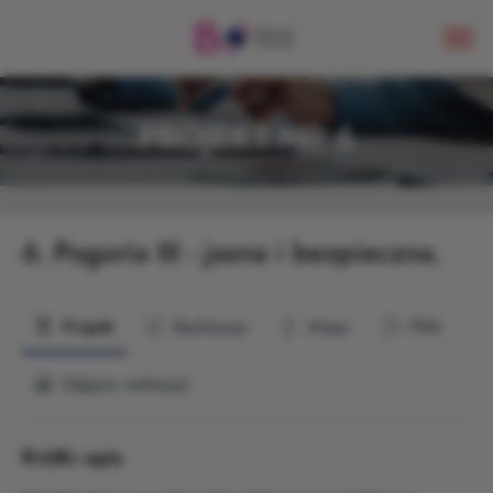
PROJEKT NR 6
6.
Pogoria III - jasna i bezpieczna.
Projekt
Realizacja
Mapa
Pliki
Zdjęcia realizacji
Krótki opis