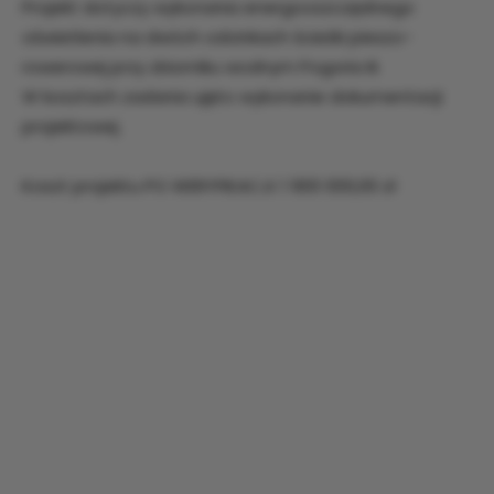
Projekt dotyczy wykonania energooszczędnego
oświetlenia na dwóch odcinkach ścieżki pieszo-
rowerowej przy zbiorniku wodnym Pogoria III.
W kosztach zadania ujęto wykonanie dokumentacji
projektowej.
Koszt projektu PO WERYFIKACJI: 1 900 000,00 zł