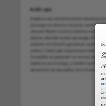
Krótki opis
Zwiększa się zainteresowanie mieszkańcó
sytuację ma obecny styl życia, warunki p
zdrowia. Miasto stwarza świetne możliwoś
zielone, zbiorniki wodne sprawiają, że mo
zależnie od naszych upodobań i preferencji
Na 
Jedną z takich gier zespołowych jest siat
"Kompleks do plażówki" na terenie ośrodka
zaplecza sportowego, a lokalna społecznoś
uprawiania tej dyscypliny. Atut inwestycji - 
Kli
or
pr
zmi
rez
sob
Mo