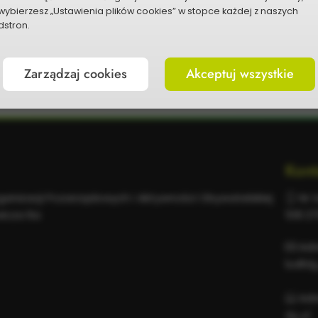
wybierzesz „Ustawienia plików cookies” w stopce każdej z naszych
stron.
P
Zarządzaj cookies
Akceptuj wszystkie
Kont
rganizacji Pozarządowych i Aktywności Obywatelskiej
Nr t
wicza 6a
518 2
Adr
bo@dg
Adr
dg.pl