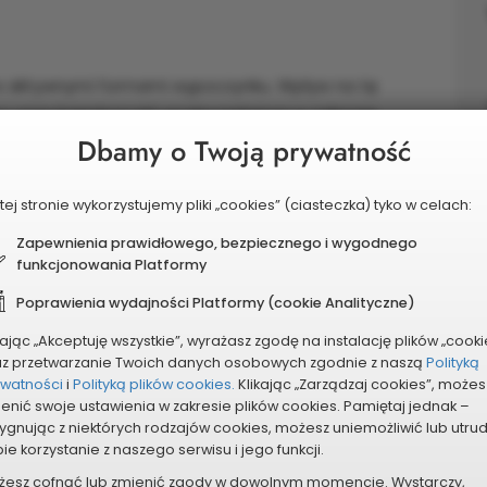
w aktywnymi formami wypoczynku. Wpływ na tę
racy oraz świadomość społeczeństwa w zakresie
Dbamy o Twoją prywatność
ci do aktywnego wypoczynku - rozległe tereny
żemy tu uprawiać różnorodne dyscypliny sportowe,
.
tej stronie wykorzystujemy pliki „cookies” (ciasteczka) tyko w celach:
kówka plażowa.
Zapewnienia prawidłowego, bezpiecznego i wygodnego
 sportowego CKZiU to uzupełnienie istniejącego
funkcjonowania Platformy
ć oraz młodzież szkolna zyska możliwości
Poprawienia wydajności Platformy (cookie Analityczne)
lokalizacja i dobry dojazd.
kając „Akceptuję wszystkie”, wyrażasz zgodę na instalację plików „cooki
az przetwarzanie Twoich danych osobowych zgodnie z naszą
Polityką
ywatności
i
Polityką plików cookies.
Klikając „Zarządzaj cookies”, możes
enić swoje ustawienia w zakresie plików cookies. Pamiętaj jednak –
ygnując z niektórych rodzajów cookies, możesz uniemożliwić lub utru
ie korzystanie z naszego serwisu i jego funkcji.
żesz cofnąć lub zmienić zgody w dowolnym momencie. Wystarczy,