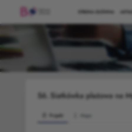
STRONA GŁÓWNA
AKTU
56.
Siatkówka plażowa na M
Projekt
Mapa