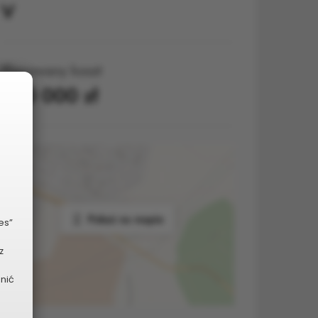
V
Planowany koszt
230 000 zł
Pokaż na mapie
es”
z
dnić