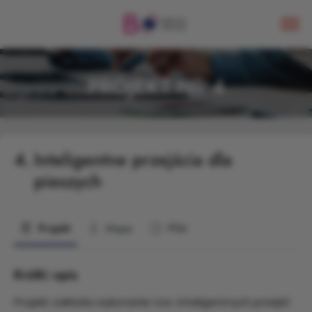
PROJEKT NR 4
4.
Inteligentne przejścia dla
pieszych
Projekt
Mapa
Pliki
Krótki opis
Projekt zakłada wykonanie tzw. inteligentnych przejść