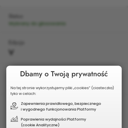
Status
Wybrany do głosowania
Edycja
V
Dbamy o Twoją prywatność
Planowany koszt
1 600 000 zł
Na tej stronie wykorzystujemy pliki „cookies” (ciasteczka)
tyko w celach:
Zapewnienia prawidłowego, bezpiecznego
i wygodnego funkcjonowania Platformy
Poprawienia wydajności Platformy
(cookie Analityczne)