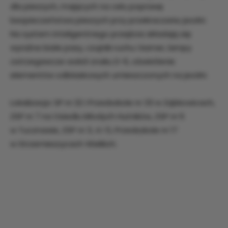
dla pieszych, mających na celu poprawę
bezpieczeństwa pieszych przy przekraczaniu jezdni.
Na system inteligentnego przejścia składają się:
wyraźne białe pasy, czujniki ruchu i kamer, lampy
ostrzegawcze wokół znaku D-6, oświetlenie
elementów odblaskowych umieszczonych na jezdni.
Lokalizacja: SP nr 22 i Przedszkole nr 33 w Ząbkowicach,
ZSP nr 7 na Osiedlu Młodych Hutników, ZSP nr 6
w Tucznawie, ZSP nr 3, 4 i 5, Przedszkole nr 17
w Strzemieszycach Wielkich.