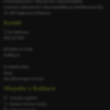
Pozarządowych i Aktywności Obywatelskiej
Centrum Aktywności Obywatelskiej, ul. Sienkiewicza 6a
41-300 Dąbrowa Górnicza
Kontakt
Nr telefonu:
518 270 597
Adres e-mail:
bo@dg.pl
Adres www:
dg.pl
bip.dabrowa-gornicza.pl/
Wszystko o Budżecie
Zasady ogólne
Budżet krok po kroku