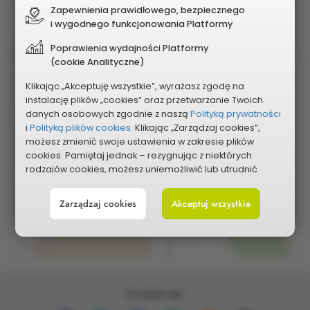
Planowany koszt
Zapewnienia prawidłowego, bezpiecznego
300 000 zł
i wygodnego funkcjonowania Platformy
Poprawienia wydajności Platformy
(cookie Analityczne)
Klikając „Akceptuję wszystkie”, wyrażasz zgodę na
instalację plików „cookies” oraz przetwarzanie Twoich
danych osobowych zgodnie z naszą
Polityką prywatności
i
Polityką plików cookies.
Klikając „Zarządzaj cookies”,
możesz zmienić swoje ustawienia w zakresie plików
cookies. Pamiętaj jednak – rezygnując z niektórych
Pokaż na mapie
rodzajów cookies, możesz uniemożliwić lub utrudnić
sobie korzystanie z naszego serwisu i jego funkcji.
Zarządzaj cookies
Akceptuj wszystkie
Możesz cofnąć lub zmienić zgody w dowolnym
momencie. Wystarczy, że wybierzesz „Ustawienia plików
cookies” w stopce każdej z naszych podstron.
Podziel się: