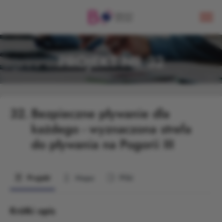
PROJEKT NR 32
32.
Bezpieczne pływanie dla
każdego - wyznaczona strefa
do pływania na Pogorii III
Projekt
Mapa
Pliki
Krótki opis