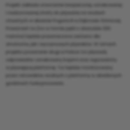
Projekt zakłada utworzenie bezpiecznej, oznakowanej
i nadzorowanej strefy do pływania na wodach
otwartych w akwenie Pogoria III w Dąbrowie Górniczej.
Przestrzeń ta (tor w formie pętli o obwodzie 250
metrów) będzie przeznaczona zarówno dla
amatorów, jak i wyczynowych pływaków. W ramach
projektu powstanie drugi w Polsce tor pływacki,
odpowiednio oznakowany bojami oraz wyposażony
w pływającą platformę. Tor będzie monitorowany
przez ratowników wodnych z platformy w określonych
godzinach funkcjonowania.