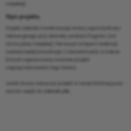
miejskiej)
Opis projektu
Projekt zakłada modernizację terenu wypoczynkowo-
rekreacyjnego przy zbiorniku wodnym Pogoria I (od
strony plaży miejskiej). Pierwszym etapem realizacji
zadania będą konsultacje z mieszkańcami, w trakcie
których wypracowany zostanie projekt
zagospodarowania tego terenu.
Jeżeli chcesz zobaczyć projekt w wersji złożonej przez
autora, wejdź do zakładki pliki.