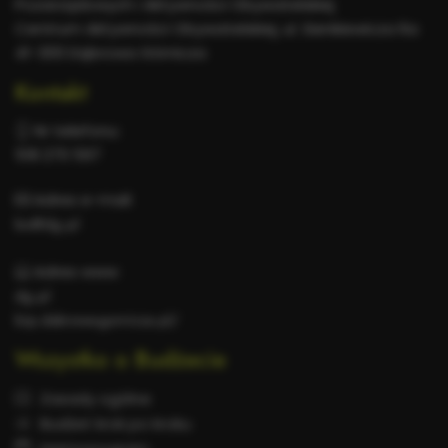
Pozarządowych i Aktywności Obywatelskiej
Centrum Aktywności Obywatelskiej, ul. Sienkiewicza 6a
41-300 Dąbrowa Górnicza
Kontakt
Nr telefonu:
518 270 597
Adres e-mail:
bo@dg.pl
Adres www:
dg.pl
bip.dabrowa-gornicza.pl/
Wszystko o Budżecie
Zasady ogólne
Budżet krok po kroku