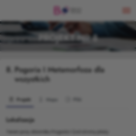
PROJEKT NR 8
8.
Pogoria I Metamorfoza dla
wszystkich
Projekt
Mapa
Pliki
Lokalizacja
Teren przy zbiorniku Pogoria I (od strony plaży