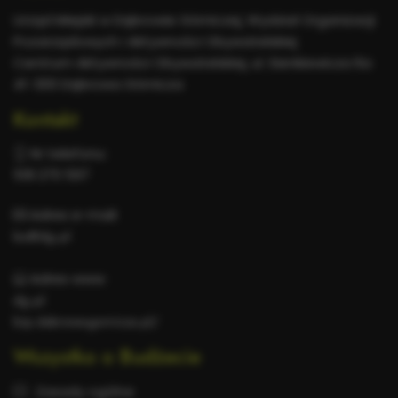
informacje
Urząd Miejski w Dąbrowie Górniczej, Wydział Organizacji
Pozarządowych i Aktywności Obywatelskiej
Centrum Aktywności Obywatelskiej, ul. Sienkiewicza 6a
41-300 Dąbrowa Górnicza
Kontakt
Nr telefonu:
518 270 597
Adres e-mail:
bo@dg.pl
Adres www:
dg.pl
bip.dabrowa-gornicza.pl/
Wszystko o Budżecie
Zasady ogólne