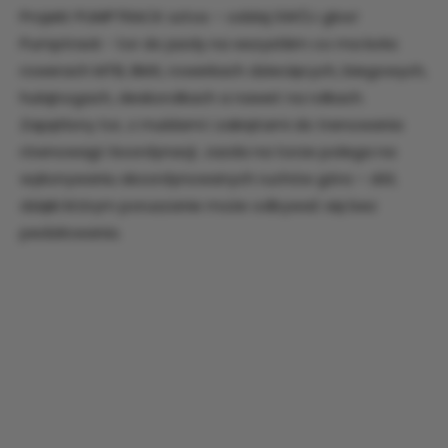
Projekt PUMPTRACK sztos – oddaj SWÓJ głos!
Pumptrack - tor do jazdy na wszystkim co ma koła:
rowerach MTB, BMX, rowerkach dziecięcych, biegowych,
hulajnogach, deskorolkach a nawet na rolkach.
Zapętlony tor, z muldami i zakrętami do trenowania
równowagi i koordynacji. Jazda na torze polega na
wykonywaniu skoordynowanych ruchów góra – dół,
dzięki którym poruszanie może odbywać się bez
pedałowania.