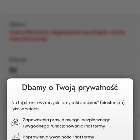
Status
Zweryfikowany negatywnie na etapie oceny
merytorycznej
Edycja
IV
Dbamy o Twoją prywatność
Planowany koszt
965 000 zł
Na tej stronie wykorzystujemy pliki „cookies” (ciasteczka)
tyko w celach:
Zapewnienia prawidłowego, bezpiecznego
i wygodnego funkcjonowania Platformy
Poprawienia wydajności Platformy