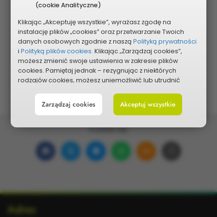
(cookie Analityczne)
Klikając „Akceptuję wszystkie”, wyrażasz zgodę na
instalację plików „cookies” oraz przetwarzanie Twoich
Pokaż na mapie
danych osobowych zgodnie z naszą
Polityką prywatności
i
Polityką plików cookies.
Klikając „Zarządzaj cookies”,
możesz zmienić swoje ustawienia w zakresie plików
cookies. Pamiętaj jednak – rezygnując z niektórych
rodzajów cookies, możesz uniemożliwić lub utrudnić
sobie korzystanie z naszego serwisu i jego funkcji.
Zarządzaj cookies
Akceptuj wszystkie
Możesz cofnąć lub zmienić zgody w dowolnym
momencie. Wystarczy, że wybierzesz „Ustawienia plików
cookies” w stopce każdej z naszych podstron.
Podziel się:
Udostępnij
Udostępnij
Udostępnij
Udostępnij
Udostępnij
Skopiuj
na
na
w
na
w wiadomości ema
link
Facebooku
portalu
Messengerze
WhatsApp
Dodatkowe
Adres
X