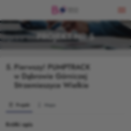
PROJEKT NR 5
5.
Pierwszy! PUMPTRACK
w Dąbrowie Górniczej
Strzemieszyce Wielkie
Projekt
Mapa
Krótki opis