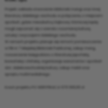
Projekt zakłada stworzenie biblioteki mangi oraz innej
literatury dalekiego wschodu w połączeniu z miejscem
spotkań, gdzie mieszkańcy Dąbrowy Górniczej będą
mogli zapoznać się z szeroko rozumianą kulturą,
sztuką i zwyczajami dalekiego wschodu.
W ramach projektu planuje się remont pomieszczenia
w Filii nr 7 Miejskiej Biblioteki Publicznej, zakup mang,
rozszerzenie księgozbioru o literaturę japońską,
koreańską i chińską, organizację warsztatów i spotkań
dot. dalekowschodniej kultury; zakup mebli oraz
sprzętu multimedialnego.
Koszt projektu PO WERYFIKACJI: 670 000,00 zł