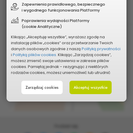
Planowany koszt
Zapewnienia prawidłowego, bezpiecznego
670 000 zł
i wygodnego funkcjonowania Platformy
Poprawienia wydajności Platformy
(cookie Analityczne)
Klikając „Akceptuję wszystkie”, wyrażasz zgodę na
instalację plików „cookies” oraz przetwarzanie Twoich
danych osobowych zgodnie z naszą
Polityką prywatności
i
Polityką plików cookies.
Klikając „Zarządzaj cookies”,
możesz zmienić swoje ustawienia w zakresie plików
cookies. Pamiętaj jednak – rezygnując z niektórych
Pokaż na mapie
rodzajów cookies, możesz uniemożliwić lub utrudnić
sobie korzystanie z naszego serwisu i jego funkcji.
Zarządzaj cookies
Akceptuj wszystkie
Możesz cofnąć lub zmienić zgody w dowolnym
momencie. Wystarczy, że wybierzesz „Ustawienia plików
cookies” w stopce każdej z naszych podstron.
Podziel się: