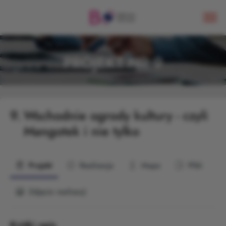
PROJEKT NR 9
9.
Wschodnie ogrody kultury - czyli
Mangotek i nie tylko
Projekt
Realizacja
Mapa
Pliki
Zdjęcia realizacji
Krótki opis