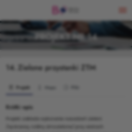
PROJEKT NR 14
14.
Zielone przystanki ZTM
Projekt
Mapa
Pliki
Krótki opis
Projekt zakłada wykonanie nasadzeń zieleni
/np.krzewy, rośliny zimozielone/ przy wiatach