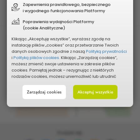
Planowany koszt
Zapewnienia prawidłowego, bezpiecznego
40 000 zł
i wygodnego funkcjonowania Platformy
Poprawienia wydajności Platformy
(cookie Analityczne)
Klikając „Akceptuję wszystkie”, wyrażasz zgodę na
instalację plików „cookies” oraz przetwarzanie Twoich
danych osobowych zgodnie z naszą
Polityką prywatności
i
Polityką plików cookies.
Klikając „Zarządzaj cookies”,
możesz zmienić swoje ustawienia w zakresie plików
cookies. Pamiętaj jednak – rezygnując z niektórych
Pokaż na mapie
rodzajów cookies, możesz uniemożliwić lub utrudnić
sobie korzystanie z naszego serwisu i jego funkcji.
Zarządzaj cookies
Akceptuj wszystkie
Możesz cofnąć lub zmienić zgody w dowolnym
momencie. Wystarczy, że wybierzesz „Ustawienia plików
cookies” w stopce każdej z naszych podstron.
Podziel się: