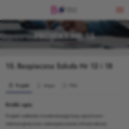
PROJEKT NR 15
15.
Bezpieczna Szkoła Nr 12 i 18
Projekt
Mapa
Pliki
Krótki opis
Projekt zakłada modernizację bazy sportowo-
rekreacyjnej oraz zabezpieczenie infrastruktury