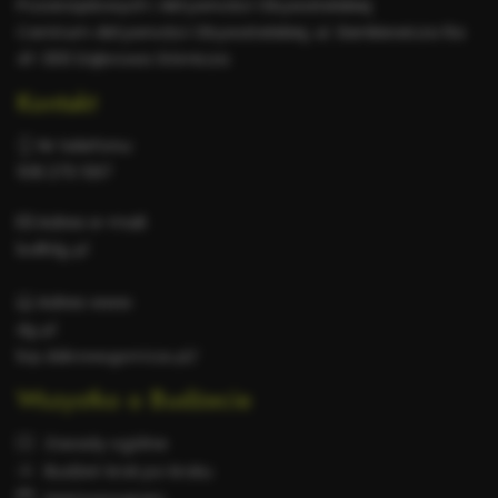
Pozarządowych i Aktywności Obywatelskiej
Centrum Aktywności Obywatelskiej, ul. Sienkiewicza 6a
41-300 Dąbrowa Górnicza
Kontakt
Nr telefonu:
518 270 597
Adres e-mail:
bo@dg.pl
Adres www:
dg.pl
bip.dabrowa-gornicza.pl/
Wszystko o Budżecie
Zasady ogólne
Budżet krok po kroku