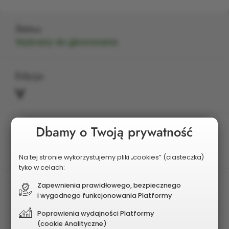
Status
Wybrany do głosowania
Edycja
V
Dbamy o Twoją prywatność
Planowany koszt
1 600 000 zł
Na tej stronie wykorzystujemy pliki „cookies” (ciasteczka)
tyko w celach:
Zapewnienia prawidłowego, bezpiecznego
i wygodnego funkcjonowania Platformy
Poprawienia wydajności Platformy
(cookie Analityczne)