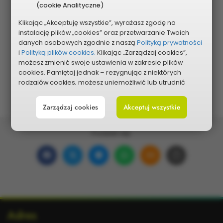
(cookie Analityczne)
Klikając „Akceptuję wszystkie”, wyrażasz zgodę na
instalację plików „cookies” oraz przetwarzanie Twoich
Pokaż na mapie
danych osobowych zgodnie z naszą
Polityką prywatności
i
Polityką plików cookies.
Klikając „Zarządzaj cookies”,
możesz zmienić swoje ustawienia w zakresie plików
cookies. Pamiętaj jednak – rezygnując z niektórych
rodzajów cookies, możesz uniemożliwić lub utrudnić
sobie korzystanie z naszego serwisu i jego funkcji.
Zarządzaj cookies
Akceptuj wszystkie
Możesz cofnąć lub zmienić zgody w dowolnym
momencie. Wystarczy, że wybierzesz „Ustawienia plików
cookies” w stopce każdej z naszych podstron.
Podziel się:
Udostępnij
Udostępnij
Udostępnij
Udostępnij
Udostępnij
Skopiuj
na
na
w
na
w wiadomości ema
link
Facebooku
portalu
Messengerze
WhatsApp
Dodatkowe
Adres
X