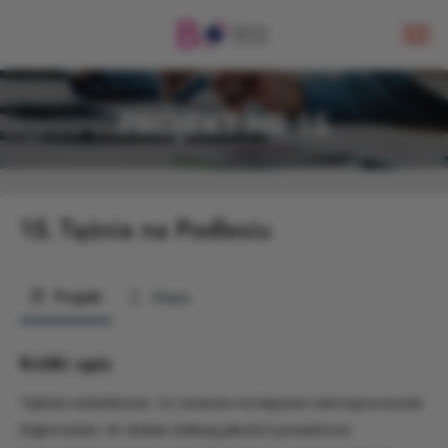
PROJEKT NR 15
15.
Tężnia na Podlesiu
Projekt
Mapa
Krótki opis
Tężnia solankowa to szansa na lepsze samopoczucie
Dąbrowian. W dobie słabej jakości powietrza