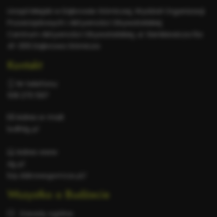
informacje
Urząd Miejski w Dąbrowie Górniczej, Wydział Organizacji
Pozarządowych i Aktywności Obywatelskiej
Centrum Aktywności Obywatelskiej, ul. Sienkiewicza 6a
41-300 Dąbrowa Górnicza
Kontakt
Nr telefonu:
518 270 597
Adres e-mail:
bo@dg.pl
Adres www:
dg.pl
bip.dabrowa-gornicza.pl/
Wszystko o Budżecie
Zasady ogólne