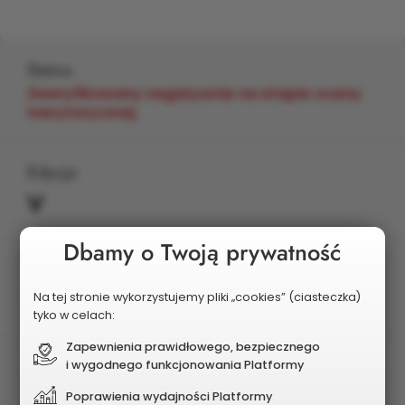
Status
Zweryfikowany negatywnie na etapie oceny
merytorycznej
Edycja
V
Dbamy o Twoją prywatność
Planowany koszt
640 000 zł
Na tej stronie wykorzystujemy pliki „cookies” (ciasteczka)
tyko w celach:
Zapewnienia prawidłowego, bezpiecznego
i wygodnego funkcjonowania Platformy
Poprawienia wydajności Platformy