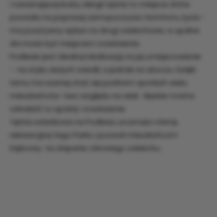
i narastającej liczby alergii tężnia to miejsce, które
pozwala na poprawę samopoczucia i komfortu życia -
ma pozytywny wpływ na drogi oddechowe, w upalne
dni może być miejscem orzeźwienia.
Podlesie jest idealną lokalizacją na jej umiejscowienie
- na styku dużych osiedli, a jednak na uboczu. Dzięki
temu ma szansę stać się punktem spotkań wielu
mieszkańców- bez względu na wiek. Będzie można
odnaleźć tu spokój i orzeźwienie.
Tężnia solankowa na Podlesiu urozmaici ofertę
rekreacyjną tego Parku i pozwoli mieszkańcom
Dąbrowy na złapanie zdrowego oddechu.