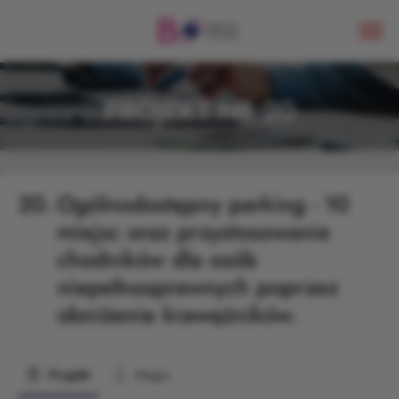
PROJEKT NR 20
20.
Ogólnodostępny parking - 10
miejsc oraz przystosowanie
chodników dla osób
niepełnosprawnych poprzez
obniżenie krawężników.
Projekt
Mapa