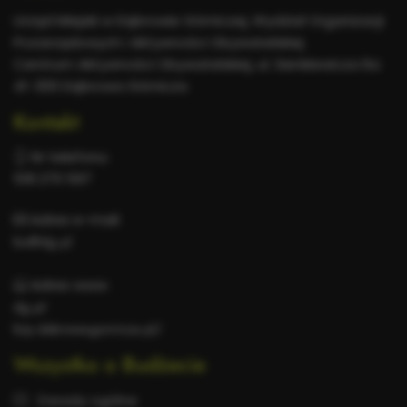
informacje
Urząd Miejski w Dąbrowie Górniczej, Wydział Organizacji
Pozarządowych i Aktywności Obywatelskiej
Centrum Aktywności Obywatelskiej, ul. Sienkiewicza 6a
41-300 Dąbrowa Górnicza
Kontakt
Nr telefonu:
518 270 597
Adres e-mail:
bo@dg.pl
Adres www:
dg.pl
bip.dabrowa-gornicza.pl/
Wszystko o Budżecie
Zasady ogólne