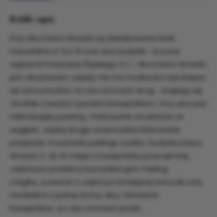
Krótki opis
Przy ulicy Dzieci Wrześni są zlokalizowane bloki
mieszkalne nr 3,4 i 8 oraz dwa budynki - boczne
wyjścia III Powstania Śląskiego 3 i 1 . Ulica Dzieci Wrześni
jest ulicą bardzo wąską i nie ma możliwości wyminięcia
się samochodów. Po obu stronach drogi znajdują się
chodniki z bardzo wysokimi krawężnikami.. Przy ulicy jest
mikroskopijny parking . Parkowanie utrudnione ze
względu wąską drogę i ewentualne blokowanie
przejazdu. Powstanie parkingu wzdłuż budynku Dzieci
Wrześni 4 do 10 miejsc rozwiązałoby przynajmniej
częściowo problemy komunikacyjne. Parking
mógłby powstać z części już istniejącej zatoczki oraz
chodników z jednej strony ulicy. Obniżenie
krawężników po obu stronach jezdni.