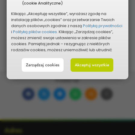
(cookie Analityczne)
Klikając „Akceptuję wszystkie”, wyrażasz zgodę na
instalację plików „cookies” oraz przetwarzanie Twoich
Pokaż na mapie
danych osobowych zgodnie z naszą
Polityką prywatności
i
Polityką plików cookies.
Klikając „Zarządzaj cookies”,
możesz zmienić swoje ustawienia w zakresie plików
cookies. Pamiętaj jednak – rezygnując z niektórych
rodzajów cookies, możesz uniemożliwić lub utrudnić
sobie korzystanie z naszego serwisu i jego funkcji.
Zarządzaj cookies
Akceptuj wszystkie
Możesz cofnąć lub zmienić zgody w dowolnym
momencie. Wystarczy, że wybierzesz „Ustawienia plików
cookies” w stopce każdej z naszych podstron.
Podziel się:
Udostępnij
Udostępnij
Udostępnij
Udostępnij
Udostępnij
Skopiuj
na
na
w
na
w wiadomości ema
link
Facebooku
portalu
Messengerze
WhatsApp
Dodatkowe
Adres
X