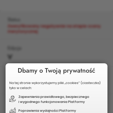
Status
Zweryfikowany negatywnie na etapie oceny
merytorycznej
Edycja
V
Dbamy o Twoją prywatność
Planowany koszt
400 000 zł
Na tej stronie wykorzystujemy pliki „cookies” (ciasteczka)
tyko w celach:
Zapewnienia prawidłowego, bezpiecznego
i wygodnego funkcjonowania Platformy
Poprawienia wydajności Platformy