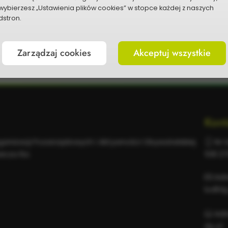
wybierzesz „Ustawienia plików cookies” w stopce każdej z naszych
stron.
P
Zarządzaj cookies
Akceptuj wszystkie
Kont
rganizacji Pozarządowych i Aktywności Obywatelskiej
Nr t
wicza 6a
518 2
Adr
bo@dg
Adr
dg.pl