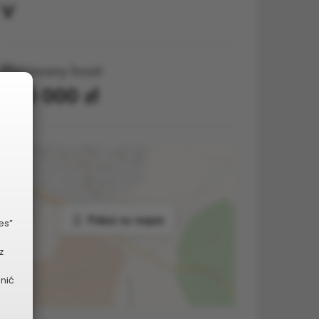
V
Planowany koszt
350 000 zł
Pokaż na mapie
es”
z
dnić