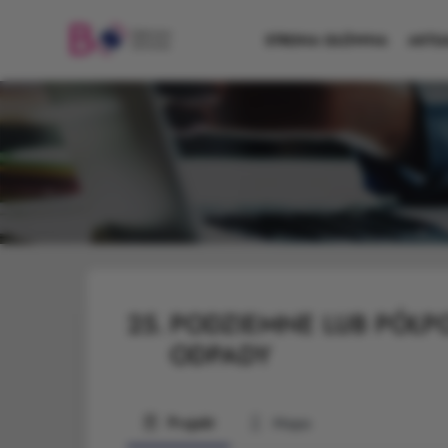
STRONA GŁÓWNA
AKTU
25.
PODZIEMNE LUB PÓŁP
ODPADY
Projekt
Mapa