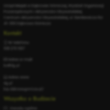
informacje
Urząd Miejski w Dąbrowie Górniczej, Wydział Organizacji
Pozarządowych i Aktywności Obywatelskiej
Centrum Aktywności Obywatelskiej, ul. Sienkiewicza 6a
41-300 Dąbrowa Górnicza
Kontakt
Nr telefonu:
518 270 597
Adres e-mail:
bo@dg.pl
Adres www:
dg.pl
bip.dabrowa-gornicza.pl/
Wszystko o Budżecie
Zasady ogólne