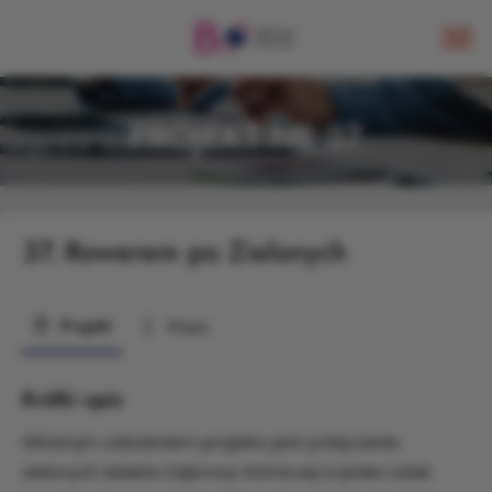
PROJEKT NR 37
37.
Rowerem po Zielonych
Projekt
Mapa
Krótki opis
Głównym założeniem projektu jest połączenie
zielonych dzielnic Dąbrowy Górniczej w jeden szlak