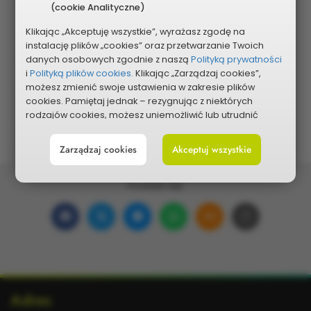
(cookie Analityczne)
Klikając „Akceptuję wszystkie”, wyrażasz zgodę na
instalację plików „cookies” oraz przetwarzanie Twoich
Pokaż na mapie
danych osobowych zgodnie z naszą
Polityką prywatności
i
Polityką plików cookies.
Klikając „Zarządzaj cookies”,
możesz zmienić swoje ustawienia w zakresie plików
cookies. Pamiętaj jednak – rezygnując z niektórych
rodzajów cookies, możesz uniemożliwić lub utrudnić
sobie korzystanie z naszego serwisu i jego funkcji.
Zarządzaj cookies
Akceptuj wszystkie
Możesz cofnąć lub zmienić zgody w dowolnym
momencie. Wystarczy, że wybierzesz „Ustawienia plików
cookies” w stopce każdej z naszych podstron.
Podziel się:
Udostępnij
Udostępnij
Udostępnij
Udostępnij
Udostępnij
Skopiuj
na
na
w
na
w wiadomości ema
link
Facebooku
portalu
Messengerze
WhatsApp
Dodatkowe
Adres
X