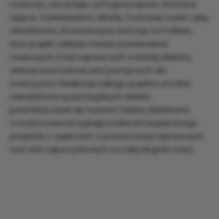
rowerowy, zaczynając od Pogorii poprzez Antoniów,
Ujejsce, Trzebiesławice, Sikorkę, Tucznawę, Łosień, Łękę,
Okradzionów, Strzemieszyce, kończąc na Podlesiu.
Nasz projekt zakłada również posadowienie
rowerowych stacji naprawczych w każdej dzielnicy
zielonej oraz budowę wiat postojowych dla
rowerzystów. Realizacja takiego projektu umożliwi
mieszkańcom poszczególnych dzielnic
przemieszczanie się rowerem między dzielnicami,
a turyści rowerowi zyskają możliwość bezpiecznego
przejazdu z zapleczem w postaci stacji naprawczych
oraz wiat odpoczynkowych na całej długości trasy.