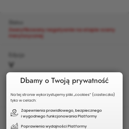
Status
Zweryfikowany negatywnie na etapie oceny
merytorycznej
Edycja
V
Dbamy o Twoją prywatność
Planowany koszt
4 000 000 zł
Na tej stronie wykorzystujemy pliki „cookies” (ciasteczka)
tyko w celach:
Zapewnienia prawidłowego, bezpiecznego
i wygodnego funkcjonowania Platformy
Poprawienia wydajności Platformy