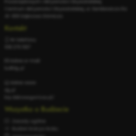
Pozarządowych i Aktywności Obywatelskiej
Centrum Aktywności Obywatelskiej, ul. Sienkiewicza 6a
41-300 Dąbrowa Górnicza
Kontakt
Nr telefonu:
518 270 597
Adres e-mail:
bo@dg.pl
Adres www:
dg.pl
bip.dabrowa-gornicza.pl/
Wszystko o Budżecie
Zasady ogólne
Budżet krok po kroku