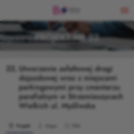
PROJEKT NR 22
22.
Utworzenie asfaltowej drogi
dojazdowej wraz z miejscami
parkingowymi przy cmentarzu
parafialnym w Strzemieszycach
Wielkich ul. Myśliwska
Projekt
Mapa
Pliki