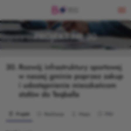
PROJEKT NR 30
30.
Rozwój infrastruktury sportowej
w naszej gminie poprzez zakup
i udostępnienie mieszkańcom
stołów do Teqballa
Projekt
Realizacja
Mapa
Pliki