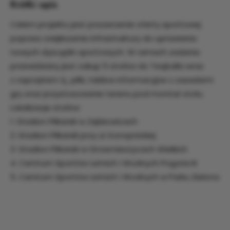
Krótki opis
Celem projektu jest poszerzenie oferty sportowej
poprzez zwiększenie infrastruktury do uprawiania
nowych dyscyplin sportowych. W ramach zadania
przewidziany jest zakup 5 stołów do Teqballa wraz
z osprzętem tj., piłki, tablice informacyjne z zasadami
gry oraz przystosowanie terenu pod montaż stołu.
Lokalizacje stołów:
1. Stadion Piłkarski w Ząbkowicach
2. Stadion Piłkarski przy ul. Konopnickiej
3. Stadion Piłkarski w Strzemieszycach Wielkich
4. Centrum Sportów Letnich i Wodnych Pogoria III
5. Centrum Sportów Letnich i Wodnych w Parku Zielona