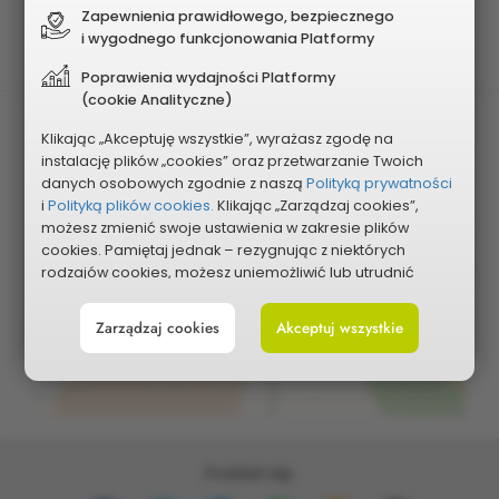
Planowany koszt
Zapewnienia prawidłowego, bezpiecznego
96 000 zł
i wygodnego funkcjonowania Platformy
Poprawienia wydajności Platformy
(cookie Analityczne)
Klikając „Akceptuję wszystkie”, wyrażasz zgodę na
instalację plików „cookies” oraz przetwarzanie Twoich
danych osobowych zgodnie z naszą
Polityką prywatności
i
Polityką plików cookies.
Klikając „Zarządzaj cookies”,
możesz zmienić swoje ustawienia w zakresie plików
cookies. Pamiętaj jednak – rezygnując z niektórych
Pokaż na mapie
rodzajów cookies, możesz uniemożliwić lub utrudnić
sobie korzystanie z naszego serwisu i jego funkcji.
Zarządzaj cookies
Akceptuj wszystkie
Możesz cofnąć lub zmienić zgody w dowolnym
momencie. Wystarczy, że wybierzesz „Ustawienia plików
cookies” w stopce każdej z naszych podstron.
Podziel się: