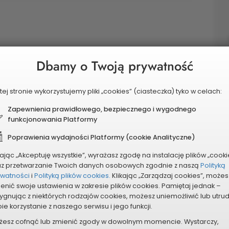
aczeń przejść dla pieszych w ciągu ulicy 11
Dbamy o Twoją prywatność
ów odblaskowych, znaków D-6 fluo, a także
luorescencyjnych przy przejściach dla pieszych
tej stronie wykorzystujemy pliki „cookies” (ciasteczka) tyko w celach:
p.odłóż telefon, popatrz w lewo, popatrz w prawo.
Zapewnienia prawidłowego, bezpiecznego i wygodnego
funkcjonowania Platformy
Poprawienia wydajności Platformy (cookie Analityczne)
kając „Akceptuję wszystkie”, wyrażasz zgodę na instalację plików „cooki
az przetwarzanie Twoich danych osobowych zgodnie z naszą
Polityką
ywatności
i
Polityką plików cookies.
Klikając „Zarządzaj cookies”, możes
enić swoje ustawienia w zakresie plików cookies. Pamiętaj jednak –
ygnując z niektórych rodzajów cookies, możesz uniemożliwić lub utru
ie korzystanie z naszego serwisu i jego funkcji.
żesz cofnąć lub zmienić zgody w dowolnym momencie. Wystarczy,