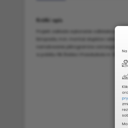
Krótki opis
Projekt zakłada wykonanie odblaskowych ozn
listopada, m.in. montaż słupków i element
namalowanie piktogramów ostrzegawczych f
Na 
w pobliżu filii Żłobka i Przedszkola nr 32: n
Kli
or
pr
zmi
rez
sob
Mo