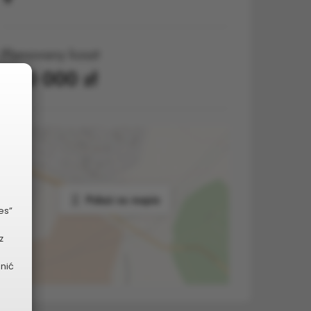
Planowany koszt
600 000 zł
Pokaż na mapie
es”
z
dnić