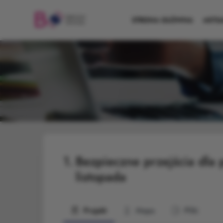
STRONA GŁÓWNA
AKTU
1.
Bezpieczne przejścia dla 
listopada
Projekt
Mapa
Pliki