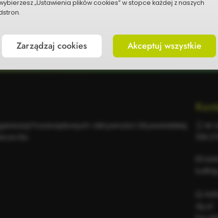
wybierzesz „Ustawienia plików cookies” w stopce każdej z naszych
P
stron.
Zarządzaj cookies
Akceptuj wszystkie
Kont
rganizacji Pozarządowych i Aktywności Obywatelskiej
Nr t
wicza 6a
518 2
Adr
bo@dg
Adr
dg.pl
bip.da