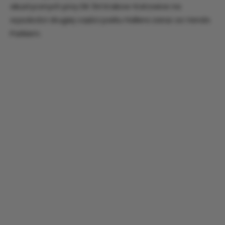
akustycznych przy DK 94 Krakow-Katowice na
wysokości drugiej części parku Hallera zaraz za Vendo
Parkiem.