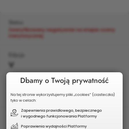
Status
Zweryfikowany negatywnie na etapie oceny
merytorycznej
Edycja
V
Dbamy o Twoją prywatność
Planowany koszt
3 500 000 zł
Na tej stronie wykorzystujemy pliki „cookies” (ciasteczka)
tyko w celach:
Zapewnienia prawidłowego, bezpiecznego
i wygodnego funkcjonowania Platformy
Poprawienia wydajności Platformy