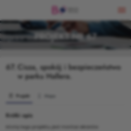
PROJEKT NR 67
67.
Cisza, spokój i bezpieczeństwo
w parku Hallera.
Projekt
Mapa
Krótki opis
Istotą tego projektu, jest montaz ekranów