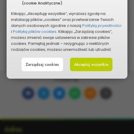
(cookie Analityczne)
Klikając „Akceptuję wszystkie”, wyrażasz zgodę na
instalację plików „cookies” oraz przetwarzanie Twoich
Pokaż na mapie
danych osobowych zgodnie z naszą
Polityką prywatności
i
Polityką plików cookies.
Klikając „Zarządzaj cookies”,
możesz zmienić swoje ustawienia w zakresie plików
cookies. Pamiętaj jednak – rezygnując z niektórych
rodzajów cookies, możesz uniemożliwić lub utrudnić
sobie korzystanie z naszego serwisu i jego funkcji.
Zarządzaj cookies
Akceptuj wszystkie
Możesz cofnąć lub zmienić zgody w dowolnym
momencie. Wystarczy, że wybierzesz „Ustawienia plików
cookies” w stopce każdej z naszych podstron.
Podziel się:
Udostępnij
Udostępnij
Udostępnij
Udostępnij
Udostępnij
Skopiuj
na
na
w
na
w wiadomości ema
link
Facebooku
portalu
Messengerze
WhatsApp
Dodatkowe
Adres
X