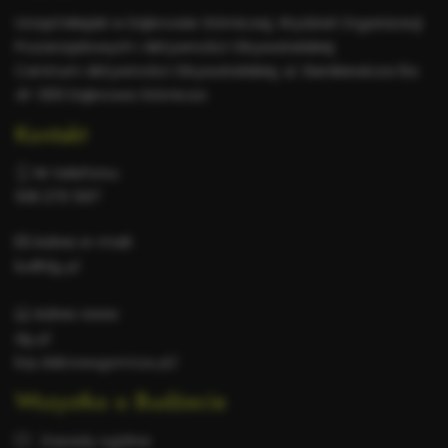
informacje
Urząd Miejski w Dąbrowie Górniczej, Wydział Organizacji
Pozarządowych i Aktywności Obywatelskiej
Centrum Aktywności Obywatelskiej, ul. Sienkiewicza 6a
41-300 Dąbrowa Górnicza
Kontakt
Nr telefonu:
518 270 597
Adres e-mail:
bo@dg.pl
Adres www:
dg.pl
bip.dabrowa-gornicza.pl/
Wszystko o Budżecie
Zasady ogólne