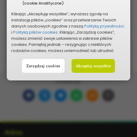
(cookie Analityczne)
Klikając „Akceptuję wszystkie”, wyrażasz zgodę na
instalację plików „cookies” oraz przetwarzanie Twoich
Pokaż na mapie
danych osobowych zgodnie z naszą
Polityką prywatności
i
Polityką plików cookies.
Klikając „Zarządzaj cookies”,
możesz zmienić swoje ustawienia w zakresie plików
cookies. Pamiętaj jednak – rezygnując z niektórych
rodzajów cookies, możesz uniemożliwić lub utrudnić
sobie korzystanie z naszego serwisu i jego funkcji.
Zarządzaj cookies
Akceptuj wszystkie
Możesz cofnąć lub zmienić zgody w dowolnym
momencie. Wystarczy, że wybierzesz „Ustawienia plików
cookies” w stopce każdej z naszych podstron.
Podziel się:
Udostępnij
Udostępnij
Udostępnij
Udostępnij
Udostępnij
Skopiuj
na
na
w
na
w wiadomości ema
link
Facebooku
portalu
Messengerze
WhatsApp
Dodatkowe
Adres
X