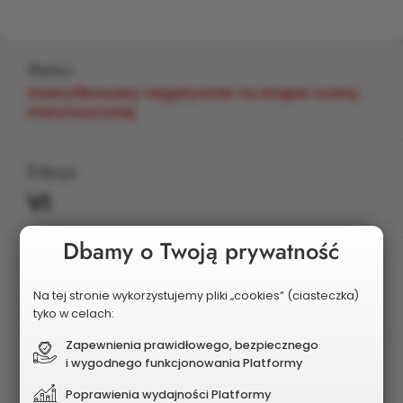
Status
Zweryfikowany negatywnie na etapie oceny
merytorycznej
Edycja
VI
Dbamy o Twoją prywatność
Planowany koszt
2 200 000 zł
Na tej stronie wykorzystujemy pliki „cookies” (ciasteczka)
tyko w celach:
Zapewnienia prawidłowego, bezpiecznego
i wygodnego funkcjonowania Platformy
Poprawienia wydajności Platformy