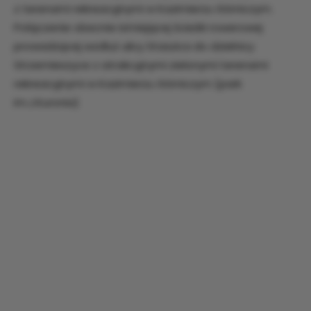
z terenami rekreacyjnymi w Kazimierzu Górniczym.
Połączenie obecnie istniejącej ścieżki rowerowej
prowadzącej wzdłuż ulicy Staszica do dzielnicy
Strzemieszyce z atrakcyjnymi zielonymi terenami
rekreacyjnymi w Kazimierzu Górniczym (park
im.J.Kuronia)