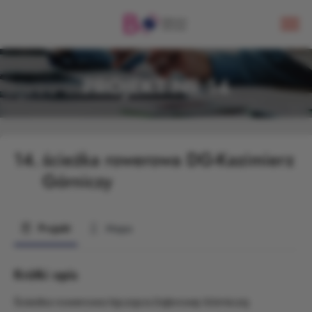
PROJEKT NR 14
14.
ścieżka rowerowa DG-Kazimierz
Górniczy
Projekt
Mapa
Krótki opis
Ścieżka rowerowa łącząca Dąbrowę Górniczą