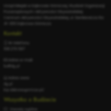
informacje
Urząd Miejski w Dąbrowie Górniczej, Wydział Organizacji
Pozarządowych i Aktywności Obywatelskiej
Centrum Aktywności Obywatelskiej, ul. Sienkiewicza 6a
41-300 Dąbrowa Górnicza
Kontakt
Nr telefonu:
518 270 597
Adres e-mail:
bo@dg.pl
Adres www:
dg.pl
bip.dabrowa-gornicza.pl/
Wszystko o Budżecie
Zasady ogólne