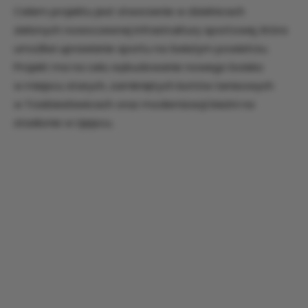
Celem projektu jest stworzenie w dzielnicach
zielonych nowoczesnej infrastruktury sportowej, która
umożliwi uprawianie sportu na świeżym powietrzu.
Projekt ma na celu wybudowanie nowego boiska
w miejscu starych, zamkniętych kortów tenisowych
w Trzebiesławicach oraz modernizacji bieżni na
stadionie w Ujejscu.