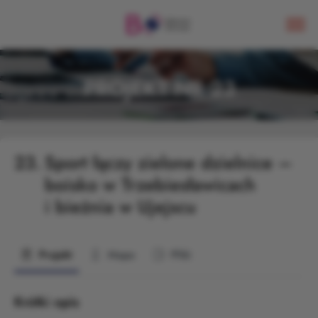
PROJEKT NR 23
23.
Sport łączy zielone dzielnice –
boisko w Trzebiesławicach
i bieżnia w Ujejscu
Projekt
Mapa
Pliki
Krótki opis