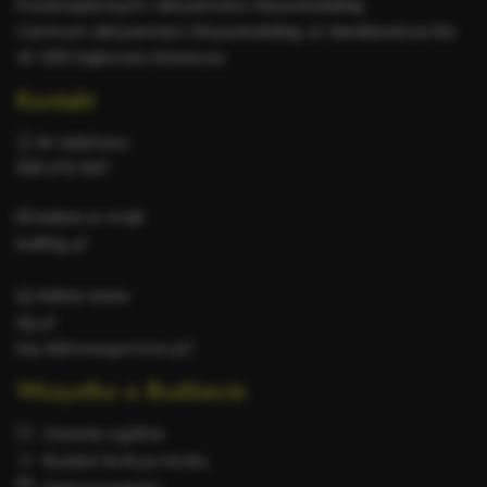
Pozarządowych i Aktywności Obywatelskiej
Centrum Aktywności Obywatelskiej, ul. Sienkiewicza 6a
41-300 Dąbrowa Górnicza
Kontakt
Nr telefonu:
518 270 597
Adres e-mail:
bo@dg.pl
Adres www:
dg.pl
bip.dabrowa-gornicza.pl/
Wszystko o Budżecie
Zasady ogólne
Budżet krok po kroku