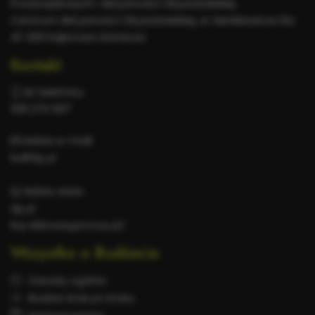
Pozarządowych i Aktywności Obywatelskiej
Centrum Aktywności Obywatelskiej, ul. Sienkiewicza 6a
41-300 Dąbrowa Górnicza
Kontakt
Nr telefonu:
518 270 597
Adres e-mail:
bo@dg.pl
Adres www:
dg.pl
bip.dabrowa-gornicza.pl/
Wszystko o Budżecie
Zasady ogólne
Budżet krok po kroku