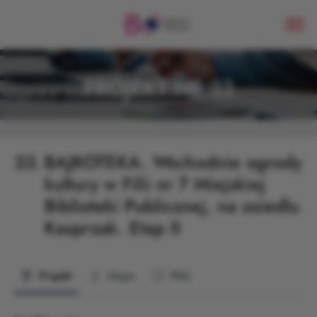
PROJEKT NR 33
33.
BAJKOTEKA. Wschodnie ogrody
kultury w Filii nr 7 Miejskiej
Biblioteki Publicznej, na osiedlu
Kasprzak. Etap II
Projekt
Mapa
Pliki