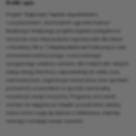
Krótki opis
Projekt: "Bajkoteka" będzie dopełnieniem
i rozszerzeniem „Wschodnich ogrodów kultury”.
Realizacja niniejszego projektu będzie polegała na:
remoncie oraz doposażeniu wypożyczalni dla dzieci
i młodzieży Filii nr 7 Miejskiej Biblioteki Publicznej w celu
stworzenia estetycznego, nowoczesnego
i przyjaznego wnętrza zarówno dla małych jak i dużych.
Zakup Mang, literatury odpowiedniej do wieku oraz
zainteresowań, organizacja warsztatów oraz spotkań
pozwoli ich uczestnikom w sposób namacalny
rozszerzyć swoje horyzonty. Przyjazne otoczenie
zachęci do sięgania po książki i poszerzania wiedzy.
Dzieci, które czują się dobrze w bibliotece, chętniej
wracają i rozwijają nawyk czytania.