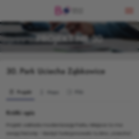
PROJEKT NR 30
30.
Park Uciecha Ząbkowice
Projekt
Mapa
Pliki
Krótki opis
Projekt zakłada modernizację Parku. Miejsce to ma
swoją historię – kiedyś funkcjonowało tu kino „Uciecha”,