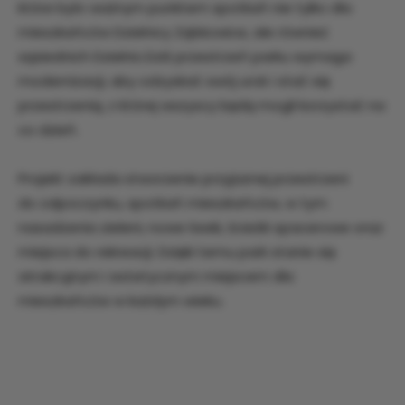
które było ważnym punktem spotkań nie tylko dla
mieszkańców Dzielnicy Ząbkowice, ale również
sąsiednich Dzielnic.Dziś przestrzeń parku wymaga
modernizacji, aby odzyskać swój urok i stać się
przestrzenią, z której wszyscy będą mogli korzystać na
co dzień.
Projekt zakłada stworzenie przyjaznej przestrzeni
do odpoczynku, spotkań mieszkańców, w tym
nasadzenia zieleni, nowe ławki, ścieżki spacerowe oraz
miejsca do rekreacji. Dzięki temu park stanie się
atrakcyjnym i estetycznym miejscem dla
mieszkańców w każdym wieku.