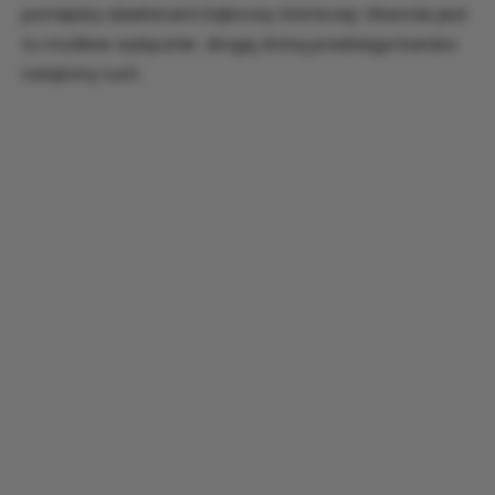
pomiędzy dzielnicami Dąbrowy Górniczej. Obecnie jest
to możliwe wyłącznie drogą, którą przebiega bardzo
natężony ruch.