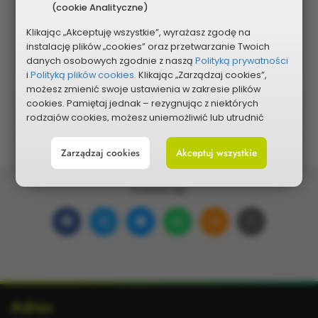
(cookie Analityczne)
Klikając „Akceptuję wszystkie”, wyrażasz zgodę na
instalację plików „cookies” oraz przetwarzanie Twoich
Pokaż na mapie
danych osobowych zgodnie z naszą
Polityką prywatności
i
Polityką plików cookies.
Klikając „Zarządzaj cookies”,
możesz zmienić swoje ustawienia w zakresie plików
cookies. Pamiętaj jednak – rezygnując z niektórych
rodzajów cookies, możesz uniemożliwić lub utrudnić
sobie korzystanie z naszego serwisu i jego funkcji.
Zarządzaj cookies
Akceptuj wszystkie
Możesz cofnąć lub zmienić zgody w dowolnym
momencie. Wystarczy, że wybierzesz „Ustawienia plików
cookies” w stopce każdej z naszych podstron.
Podziel się:
Udostępnij
Udostępnij
Udostępnij
Udostępnij
Udostępnij
Skopiuj
na
na
w
na
w wiadomości ema
link
Facebooku
portalu
Messengerze
WhatsApp
Dodatkowe
Adres
X