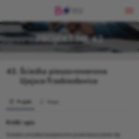
PROJEKT NR 43
43.
Ścieżka pieszo-rowerowa
Ujejsce-Trzebiesławice
Projekt
Mapa
Krótki opis
Ścieżka umożliwi bezpieczne przemieszczanie się