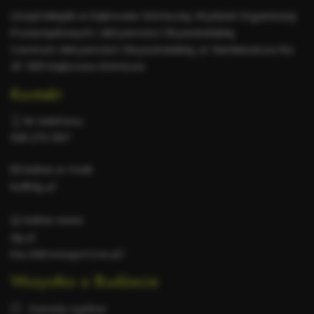
informacje
Urząd Miejski w Dąbrowie Górniczej, Wydział Organizacji
Pozarządowych i Aktywności Obywatelskiej
Centrum Aktywności Obywatelskiej, ul. Sienkiewicza 6a
41-300 Dąbrowa Górnicza
Kontakt
Nr telefonu:
518 270 597
Adres e-mail:
bo@dg.pl
Adres www:
dg.pl
bip.dabrowa-gornicza.pl/
Wszystko o Budżecie
Zasady ogólne