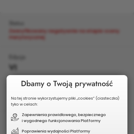
Status
Zweryfikowany negatywnie na etapie oceny
merytorycznej
Edycja
VI
Dbamy o Twoją prywatność
Planowany koszt
2 500 000 zł
Na tej stronie wykorzystujemy pliki „cookies” (ciasteczka)
tyko w celach:
Zapewnienia prawidłowego, bezpiecznego
i wygodnego funkcjonowania Platformy
Poprawienia wydajności Platformy