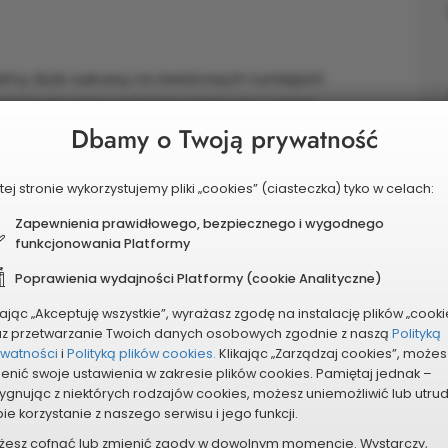
simy duże sukcesy na światowych turniejach.
lona budowane są 2 korty tenisowe z czego
Dbamy o Twoją prywatność
. Idealną propozycja spędzania czasu wolnego
treningowa do tenisa ziemnego. To tutaj można
gi gdzie na początek potrzebujemy jedynie rakietę
tej stronie wykorzystujemy pliki „cookies” (ciasteczka) tyko w celach:
jdzie się w centrum miasta, w Parku Hallera gdzie
Zapewnienia prawidłowego, bezpiecznego i wygodnego
i dostępność do niego jest na wyciągnięcie ręki.
funkcjonowania Platformy
Poprawienia wydajności Platformy (cookie Analityczne)
kając „Akceptuję wszystkie”, wyrażasz zgodę na instalację plików „cooki
az przetwarzanie Twoich danych osobowych zgodnie z naszą
Polityką
ywatności
i
Polityką plików cookies.
Klikając „Zarządzaj cookies”, możes
enić swoje ustawienia w zakresie plików cookies. Pamiętaj jednak –
ygnując z niektórych rodzajów cookies, możesz uniemożliwić lub utru
ie korzystanie z naszego serwisu i jego funkcji.
żesz cofnąć lub zmienić zgody w dowolnym momencie. Wystarczy,