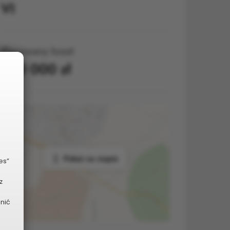
VI
Planowany koszt
250 000 zł
Pokaż na mapie
es”
z
dnić