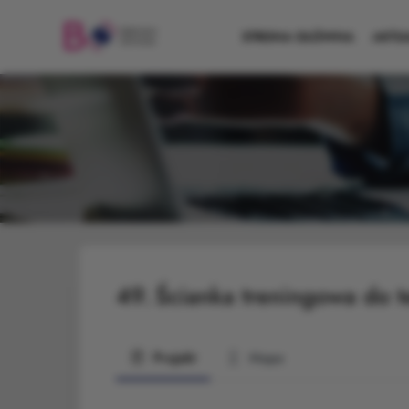
STRONA GŁÓWNA
AKTU
49.
Ścianka treningowa do t
Projekt
Mapa