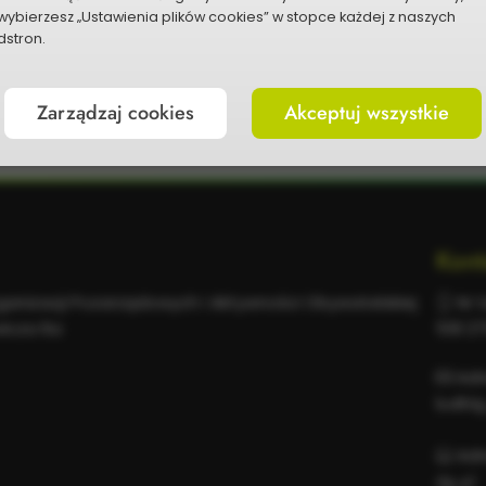
wybierzesz „Ustawienia plików cookies” w stopce każdej z naszych
stron.
P
Zarządzaj cookies
Akceptuj wszystkie
Kont
rganizacji Pozarządowych i Aktywności Obywatelskiej
Nr t
wicza 6a
518 2
Adr
bo@dg
Adr
dg.pl