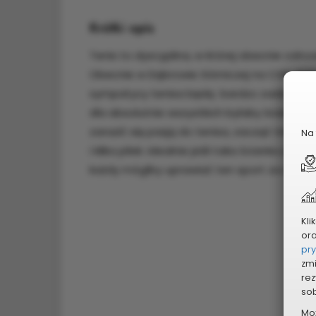
Krótki opis
Tenis to dyscyplina, w której obecnie odno
Obecnie w Dąbrowie Górniczej na CSiR Zie
sympatycy tenisa będą bardzo zadowoleni
dla absolutnie wszystkich byłaby ścianka 
zarazić się pasją do tenisa, zacząć trenin
Na 
i kilka piłek. Idealnie jeśli taka ścianka zna
każdy mógłby uprawiać ten sport za darmo 
Kli
or
pr
zmi
rez
sob
Mo