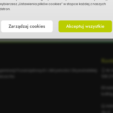
wybierzesz „Ustawienia plików cookies” w stopce każdej z naszych
stron.
P
Zarządzaj cookies
Akceptuj wszystkie
Kont
rganizacji Pozarządowych i Aktywności Obywatelskiej
Nr t
wicza 6a
518 2
Adr
bo@dg
Adr
dg.pl