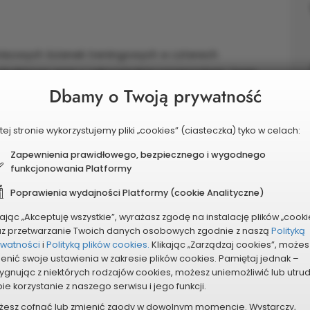
nisowych ścianek treningowych w czterech
Południowe wraz z odpowiednią nawierzchnią. Tenis
Dbamy o Twoją prywatność
ła w ostatnim czasie dużą popularność. Sprawia to,
prawianie, a realizacja projektu przyczyni się
eszkańców Dąbrowy Górniczej. W celu zapewnienia
tej stronie wykorzystujemy pliki „cookies” (ciasteczka) tyko w celach:
żenia dewastacji obiektów w dwóch z lokalizacji
Zapewnienia prawidłowego, bezpiecznego i wygodnego
wizyjny - Szkoła Podstawowa nr 3 oraz Szkoła
funkcjonowania Platformy
Poprawienia wydajności Platformy (cookie Analityczne)
kając „Akceptuję wszystkie”, wyrażasz zgodę na instalację plików „cooki
az przetwarzanie Twoich danych osobowych zgodnie z naszą
Polityką
ywatności
i
Polityką plików cookies.
Klikając „Zarządzaj cookies”, możes
enić swoje ustawienia w zakresie plików cookies. Pamiętaj jednak –
ygnując z niektórych rodzajów cookies, możesz uniemożliwić lub utru
ie korzystanie z naszego serwisu i jego funkcji.
żesz cofnąć lub zmienić zgody w dowolnym momencie. Wystarczy,