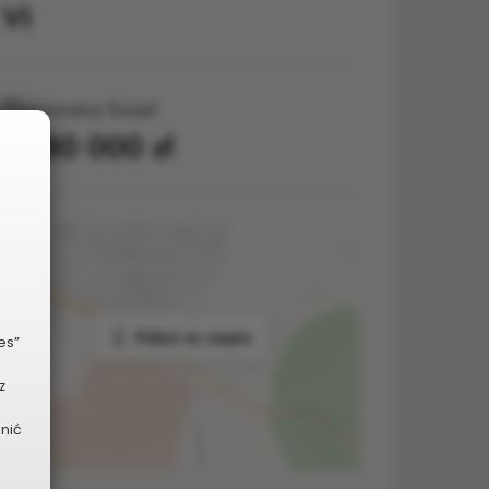
VI
Planowany koszt
1 280 000 zł
Pokaż na mapie
es”
z
dnić