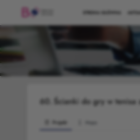
STRONA GŁÓWNA
AKTU
60.
Ścianki do gry w tenisa
Projekt
Mapa