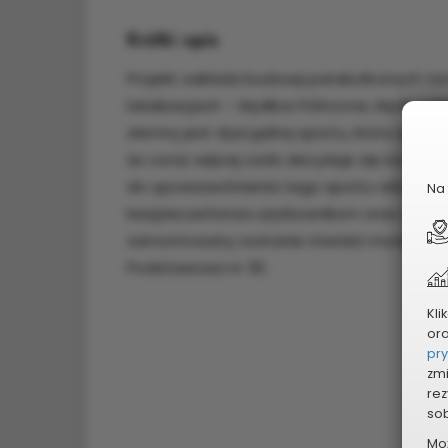
Krótki opis
Projekt zakłada budowę parabolicznych te
lokalizacjach – Mydlice Północne, Mydlice 
ziemny jest dyscypliną sportu, która zyska
że coraz więcej osób decyduje się na jego u
do upowszechnienia tego sportu wśród mi
Na 
bezpieczeństwa użytkownikom oraz zapobie
zamontowany zostanie również monitoring 
Podstawowa nr 30.
Kli
or
pr
zmi
rez
sob
Mo