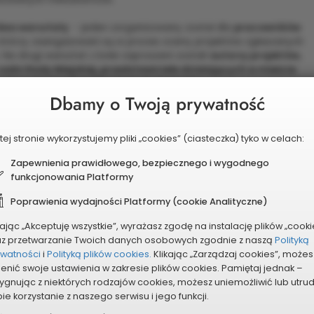
wa warsztaty
- jeden zorganizowany został dla
pracowników
 którzy zaangażowani są w proces oceny projektów zgłaszanych
Na drugi warsztat z kolei zaproszeni zostali
autorzy projektów,
radni Rady Miejskiej, przedstawiciele działających w mieście
ządowych, przedstawiciele Rady Seniorów
.
Dbamy o Twoją prywatność
ów oceniali m.in. plusy i minusy istniejących w mieście procesó
kiego Miasta Dąbrowa Górnicza. Wskazywali zarówno na mocne jak 
tej stronie wykorzystujemy pliki „cookies” (ciasteczka) tyko w celach:
ę ankiety i dwóch przeprowadzonych warsztatów,
warsztat w dniu 
Zapewnienia prawidłowego, bezpiecznego i wygodnego
ia obszarów terytorialnych dla budżetu obywatelskiego oraz me
funkcjonowania Platformy
sultacji będzie przebiegał następująco:
Poprawienia wydajności Platformy (cookie Analityczne)
kając „Akceptuję wszystkie”, wyrażasz zgodę na instalację plików „cooki
r. godz. 17.00
Centrum Aktywności Obywatelskiej warsztat - wypr
az przetwarzanie Twoich danych osobowych zgodnie z naszą
Polityką
 budżetu obywatelskiego miasta Dąbrowa Górnicza
ywatności
i
Polityką plików cookies.
Klikając „Zarządzaj cookies”, możes
dz. 17.00
Centrum Aktywności Obywatelskiej warsztat - prezentacj
enić swoje ustawienia w zakresie plików cookies. Pamiętaj jednak –
lskiego miasta Dąbrowa Górnicza
ygnując z niektórych rodzajów cookies, możesz uniemożliwić lub utru
ie korzystanie z naszego serwisu i jego funkcji.
3 r
. - publikacja projektu Uchwały Rady Miejskiej w sprawie zasa
Górnicza