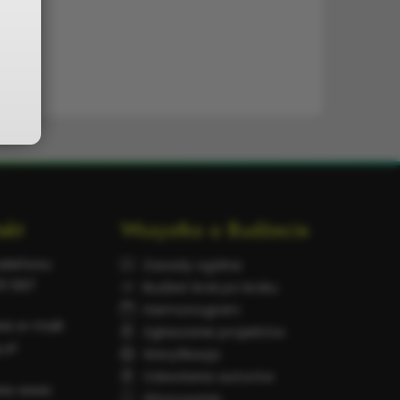
akt
Wszystko o Budżecie
elefonu:
Zasady ogólne
70 597
Budżet krok po kroku
Harmonogram
es e-mail:
Zgłaszanie projektów
.pl
Weryfikacja
Odwołania autorów
es www:
Głosowanie