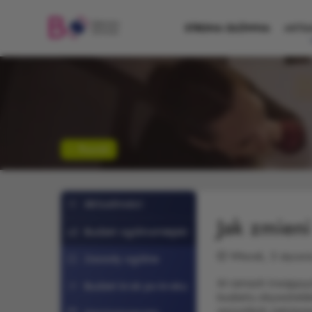
STRONA GŁÓWNA
AKTU
Powrót
Aktualności
Jak zmieni
Budżet ogólnomiejski
Wtorek, 3 styczn
Zasady ogólne
W ramach trwającyc
Budżet krok po kroku
budżetu obywatelsk
wszystkich zainter