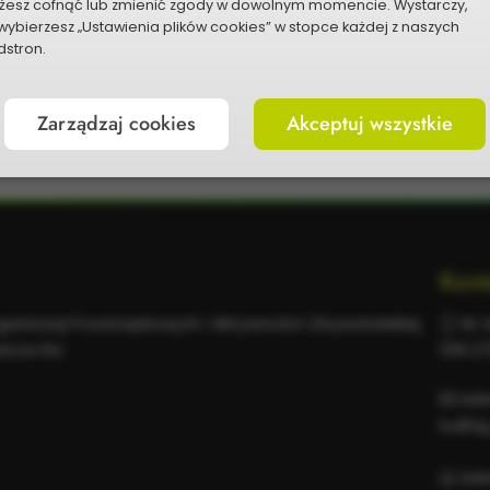
żesz cofnąć lub zmienić zgody w dowolnym momencie. Wystarczy,
wybierzesz „Ustawienia plików cookies” w stopce każdej z naszych
stron.
Zarządzaj cookies
Akceptuj wszystkie
Kont
rganizacji Pozarządowych i Aktywności Obywatelskiej
Nr t
wicza 6a
518 2
Adr
bo@dg
Adr