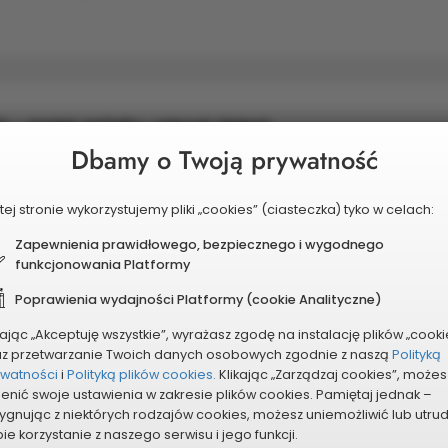
- mniej asfaltu, więcej zieleni
Dbamy o Twoją prywatność
tej stronie wykorzystujemy pliki „cookies” (ciasteczka) tyko w celach:
Zapewnienia prawidłowego, bezpiecznego i wygodnego
funkcjonowania Platformy
 na wyciągniecie ręki
Poprawienia wydajności Platformy (cookie Analityczne)
kając „Akceptuję wszystkie”, wyrażasz zgodę na instalację plików „cooki
az przetwarzanie Twoich danych osobowych zgodnie z naszą
Polityką
ywatności
i
Polityką plików cookies.
Klikając „Zarządzaj cookies”, możes
enić swoje ustawienia w zakresie plików cookies. Pamiętaj jednak –
ygnując z niektórych rodzajów cookies, możesz uniemożliwić lub utru
ie korzystanie z naszego serwisu i jego funkcji.