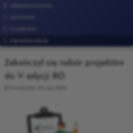
Odwołania autorów
Głosowanie
Do pobrania
Poprzednie edycje
Zakończył się nabór projektów
do V edycji BO
Poniedziałek, 20 maja 2024