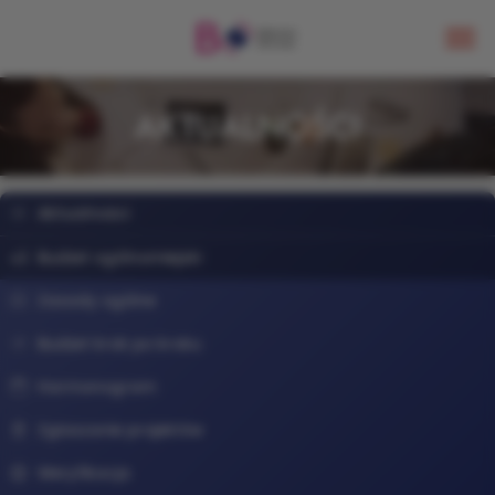
AKTUALNOŚCI
Aktualności
Budżet ogólnomiejski
Zasady ogólne
Budżet krok po kroku
Harmonogram
Zgłaszanie projektów
Weryfikacja