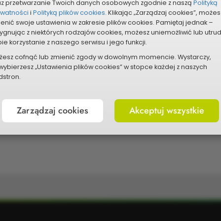
az przetwarzanie Twoich danych osobowych zgodnie z naszą
Polityką
ieważ jego autorem nie był mieszkaniec Dąbrowy Górniczej.
ywatności
i
Polityką plików cookies.
Klikając „Zarządzaj cookies”, możes
enić swoje ustawienia w zakresie plików cookies. Pamiętaj jednak –
którzy nie zgadzają się z wynikiem weryfikacji formalnej, mogą w t
ygnując z niektórych rodzajów cookies, możesz uniemożliwić lub utru
e do Rady Budżetu Obywatelskiego.
ie korzystanie z naszego serwisu i jego funkcji.
zesyłać na adres e-mail:
bo@dg.pl
.
żesz cofnąć lub zmienić zgody w dowolnym momencie. Wystarczy,
wybierzesz „Ustawienia plików cookies” w stopce każdej z naszych
stron.
Zarządzaj cookies
Akceptuj wszystkie
acji formalnej projektów zgłoszonych do Budżetu Obywatelskiego