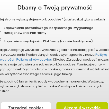
Dbamy o Twoją prywatność
ji sprawdzano czy autorzy wypełnili wszystkie pola formularza,
rcia projektu, prawidłowo wskazali lokalizację oraz czy załączyli
rządców lub właścicieli nieruchomości.
tej stronie wykorzystujemy pliki „cookies” (ciasteczka) tyko w celach:
Zapewnienia prawidłowego, bezpiecznego i wygodnego
pienia braków formalnych autorzy mieli 10 dni kalendarzowych
funkcjonowania Platformy
od otrzymania informacji mailowej o wystąpieniu braku.
Poprawienia wydajności Platformy (cookie Analityczne)
ło weryfikację formalną pozytywnie i zostały przekazane
u Miejskiego w celu dokonania
weryfikacji merytoryczno-prawne
kając „Akceptuję wszystkie”, wyrażasz zgodę na instalację plików „cooki
ełniły warunków formalnych i uzyskały negatywny wynik weryfikacji
az przetwarzanie Twoich danych osobowych zgodnie z naszą
Polityką
ywatności
i
Polityką plików cookies.
Klikając „Zarządzaj cookies”, możes
ormalnej
enić swoje ustawienia w zakresie plików cookies. Pamiętaj jednak –
ygnując z niektórych rodzajów cookies, możesz uniemożliwić lub utru
ie korzystanie z naszego serwisu i jego funkcji.
żesz cofnąć lub zmienić zgody w dowolnym momencie. Wystarczy,
wybierzesz „Ustawienia plików cookies” w stopce każdej z naszych
stron.
Zarządzaj cookies
Akceptuj wszystkie