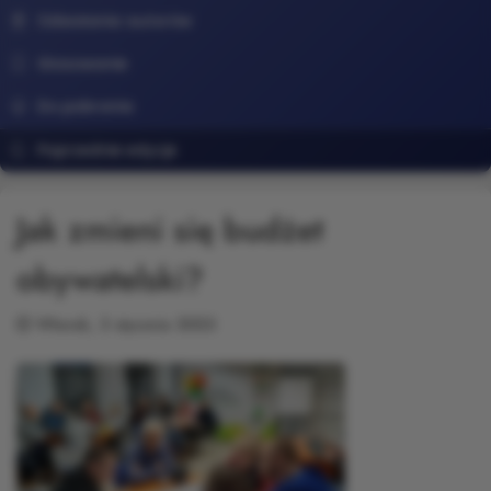
Odwołania autorów
Głosowanie
Do pobrania
Poprzednie edycje
Jak zmieni się budżet
obywatelski?
Wtorek, 3 stycznia 2023