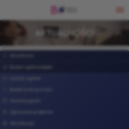
AKTUALNOŚCI
Aktualności
Budżet ogólnomiejski
Zasady ogólne
Budżet krok po kroku
Harmonogram
Zgłaszanie projektów
Weryfikacja