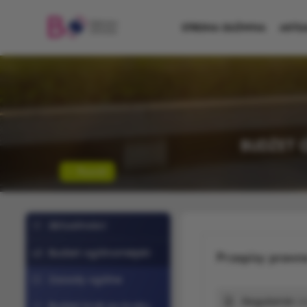
STRONA GŁÓWNA
AKTU
BUDŻET 
Powrót
Aktualności
Budżet ogólnomiejski
Przepisy prawn
Zasady ogólne
Regulamin
34
Budżet krok po kroku