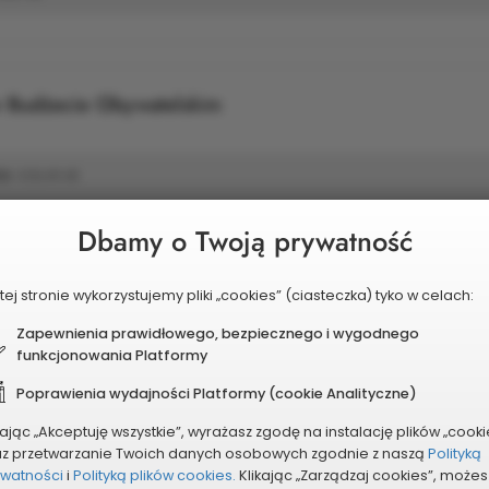
w Budżecie Obywatelskim
ia
428,48 kB
Dbamy o Twoją prywatność
ugi formularza elektronicznego
tej stronie wykorzystujemy pliki „cookies” (ciasteczka) tyko w celach:
Zapewnienia prawidłowego, bezpiecznego i wygodnego
funkcjonowania Platformy
ładania projektów 2025
2,25 MB
Poprawienia wydajności Platformy (cookie Analityczne)
kając „Akceptuję wszystkie”, wyrażasz zgodę na instalację plików „cooki
az przetwarzanie Twoich danych osobowych zgodnie z naszą
Polityką
 286.2024 Prezydenta Miasta Dąbrowa Górnicza z dni
ywatności
i
Polityką plików cookies.
Klikając „Zarządzaj cookies”, możes